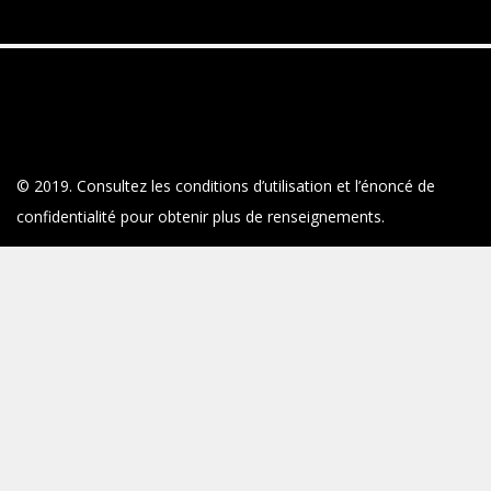
© 2019. Consultez les conditions d’utilisation et l’énoncé de
confidentialité pour obtenir plus de renseignements.
Deloitte désigne une ou plusieurs entités parmi Deloitte Touche
Tohmatsu Limited, société fermée à responsabilité limitée par
garanties du Royaume-Uni (DTTL), ainsi que son réseau de
cabinets membres et ses entités liées. DTTL et chaque cabinet
membre de DTTL sont des entités juridiques distinctes et
indépendantes. DTTL (appelé également « Deloitte mondial »)
n’offre aucun service aux clients. Pour en apprendre davantage
au sujet de notre réseau mondial de cabinets membres, voir