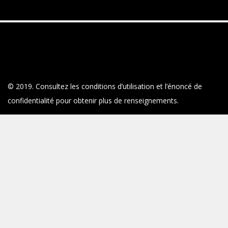
© 2019. Consultez les conditions d’utilisation et l’énoncé de
confidentialité pour obtenir plus de renseignements.
Deloitte désigne une ou plusieurs entités parmi Deloitte Touche
Tohmatsu Limited, société fermée à responsabilité limitée par
garanties du Royaume-Uni (DTTL), ainsi que son réseau de
cabinets membres et ses entités liées. DTTL et chaque cabinet
membre de DTTL sont des entités juridiques distinctes et
indépendantes. DTTL (appelé également « Deloitte mondial »)
n’offre aucun service aux clients. Pour en apprendre davantage
au sujet de notre réseau mondial de cabinets membres, voir