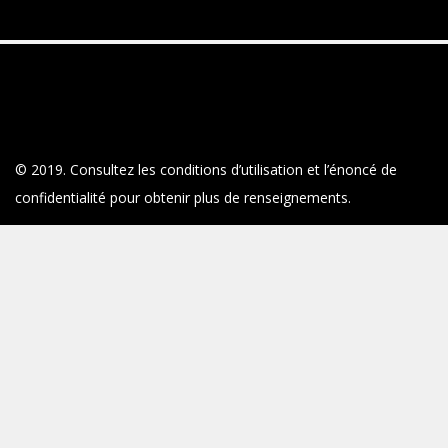
© 2019. Consultez les conditions d’utilisation et l’énoncé de
confidentialité pour obtenir plus de renseignements.
Deloitte désigne une ou plusieurs entités parmi Deloitte Touche
Tohmatsu Limited, société fermée à responsabilité limitée par
garanties du Royaume-Uni (DTTL), ainsi que son réseau de
cabinets membres et ses entités liées. DTTL et chaque cabinet
membre de DTTL sont des entités juridiques distinctes et
indépendantes. DTTL (appelé également « Deloitte mondial »)
n’offre aucun service aux clients. Pour en apprendre davantage
au sujet de notre réseau mondial de cabinets membres, voir