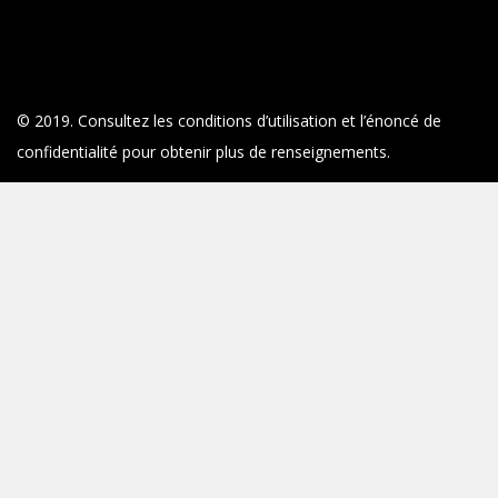
© 2019. Consultez les conditions d’utilisation et l’énoncé de
confidentialité pour obtenir plus de renseignements.
Deloitte désigne une ou plusieurs entités parmi Deloitte Touche
Tohmatsu Limited, société fermée à responsabilité limitée par
garanties du Royaume-Uni (DTTL), ainsi que son réseau de
cabinets membres et ses entités liées. DTTL et chaque cabinet
membre de DTTL sont des entités juridiques distinctes et
indépendantes. DTTL (appelé également « Deloitte mondial »)
n’offre aucun service aux clients. Pour en apprendre davantage
au sujet de notre réseau mondial de cabinets membres, voir
www.deloitte.com/ca/apropos.