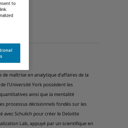
nsent to
link.
nalized
tional
es
e maîtrise en analytique d’affaires de la
 de l’Université York possèdent les
uantitatives ainsi que la mentalité
es processus décisionnels fondés sur les
é avec Schulich pour créer le Deloitte
alization Lab, appuyé par un scientifique en