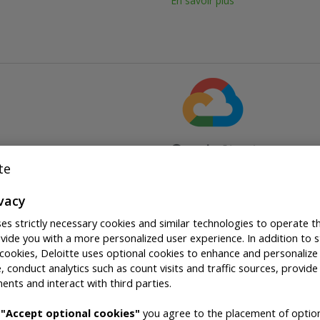
En savoir plus
s et des logiciels de
’échelle mondiale à obtenir
Google Cloud représente un
ivacy
aleur de leurs données dans
notamment GCP et G Suite, 
ses strictly necessary cookies and similar technologies to operate t
eule plate-forme conçue pour
vide you with a more personalized user experience. In addition to st
problèmes d’affaires les plu
 la gouvernance et à la
cookies, Deloitte uses optional cookies to enhance and personalize
des outils sécurisés, ouvert
, conduct analytics such as count visits and traffic sources, provide
 les plus complexes. Notre
ents and interact with third parties.
aider à moderniser votre e
et configurable fait passer
g
"Accept optional cookies"
you agree to the placement of option