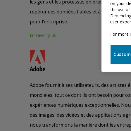
les gens et les processus en premier pour aide
on your de
the use of
repérer des données fiables et à les comprendr
Depending 
pour l’entreprise.
user exper
For more i
En savoir plus
Custom
Adobe fournit à ses utilisateurs, des artiste
mondiales, tout ce dont ils ont besoin pour co
expériences numériques exceptionnelles. Nous
des images, des vidéos et des applications agré
nous transformons la manière dont les entrep