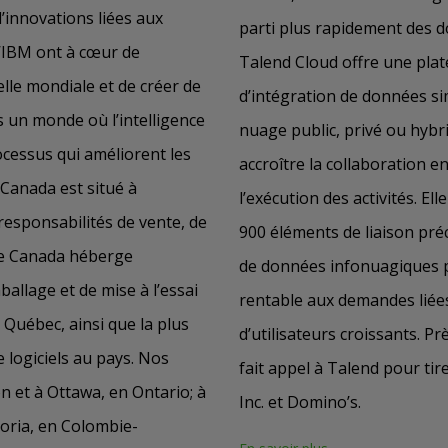
d’innovations liées aux
parti plus rapidement des d
d’IBM ont à cœur de
Talend Cloud offre une pla
elle mondiale et de créer de
d’intégration de données si
 un monde où l’intelligence
nuage public, privé ou hybr
ocessus qui améliorent les
accroître la collaboration e
M Canada est situé à
l’exécution des activités. El
esponsabilités de vente, de
900 éléments de liaison pré
 Le Canada héberge
de données infonuagiques 
allage et de mise à l’essai
rentable aux demandes liée
Québec, ainsi que la plus
d’utilisateurs croissants. P
logiciels au pays. Nos
fait appel à Talend pour ti
n et à Ottawa, en Ontario; à
Inc. et Domino’s.
toria, en Colombie-