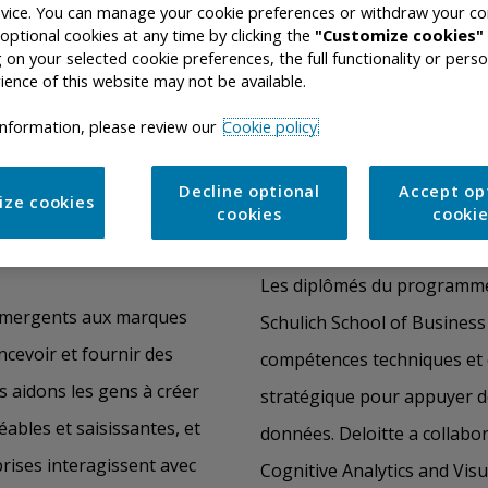
r chaque utilisateur à
En savoir plus
vice. You can manage your cookie preferences or withdraw your co
 optional cookies at any time by clicking the
"Customize cookies"
e afin de créer de la valeur
on your selected cookie preferences, the full functionality or perso
ience of this website may not be available.​
nformation, please review our
Cookie policy.
Decline optional
Accept op
ize cookies
cookies
cooki
Les diplômés du programme d
s émergents aux marques
Schulich School of Business
ncevoir et fournir des
compétences techniques et q
 aidons les gens à créer
stratégique pour appuyer d
ables et saisissantes, et
données. Deloitte a collabor
rises interagissent avec
Cognitive Analytics and Visu