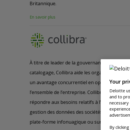
Britannique.
En savoir plus
À titre de leader de la gouvernance des donnée
catalogage, Collibra aide les organisations à l
Your pr
un avantage concurrentiel en optimisant la v
Deloitte u
l’ensemble de l’entreprise. Collibra offre la s
and to pro
répondre aux besoins relatifs à l’intendance, à
necessary 
experience
gestion des données des sociétés Fortune 500
advertisem
plate-forme infonuagique ou sur place souple 
By clickin