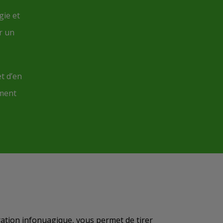
gie et
r un
et d’en
mment
gration infonuagique, vous permet de tirer