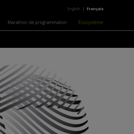
English
|
Français
Marathon de programmation
Écosystème