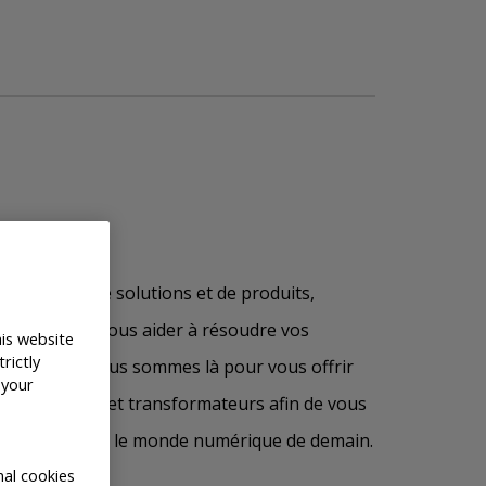
 ensemble de solutions et de produits,
qui peuvent vous aider à résoudre vos
his website
rictly
s difficiles. Nous sommes là pour vous offrir
 your
s, intelligents et transformateurs afin de vous
ntreprise pour le monde numérique de demain.
al cookies